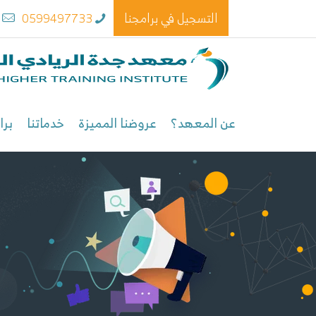
التسجيل في برامجنا
0599497733
m
عن المعهد؟
عروضنا المميزة
خدماتنا
برا