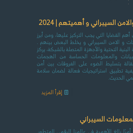
egram
من السيبراني و أهميتهم | 2024
هم القضايا التي يجب التركيز عليها، ومن أبرز
ت و الامن السيبراني و يخلط البعض بينهم .
لبنية التحتية والأجهزة المتصلة بالشبكة، يركز
لبيانات والمعلومات الحساسة من الهجمات
قالة بتسليط الضوء على الفروقات بين أمن
يفية تطبيق استراتيجيات فعالة لضمان سلامة
قمي الحديث.
إقرأ المزيد
معلومات السيبراني
مرًا بالغ الأهمية في عالمنا الرقمي المتطور.