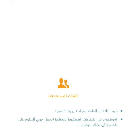
يُعد دبلوم شبكات الحاسب من الدبلومات المعتمدة في التخصصات التقنية
التي يقدمها معهد جدة الريادي العالي للتدريب، حيث تتضمن الخطة التدريبية
دراسة أنظمة شبكات الحاسب وبناء الشبكات و التوجيه والتحويل (Routing &
Switching) وصيانة أجهزة الشبكات المختلفة. ويهدف البرنامج إلى تأهيل
كوادر تقنية قادرة على إدارة وتشغيل شبكات الحاسب الآلي بكفاءة، بما
يتوافق مع متطلبات سوق العمل في المملكة العربية السعودية. ويحصل
الخريج على شهادة دبلوم شبكات الحاسب من معهد تدريب معتمد بما يدعم
مسيرته المهنية في قطاع تقنية المعلومات.
الفئات المستهدفة
خريجو الثانوية العامة (المواطنين والمقيمين).
الموظفون في القطاعات العسكرية المختلفة (يحصل خريج الدبلوم على
نقطتين في نظام الترقيات).