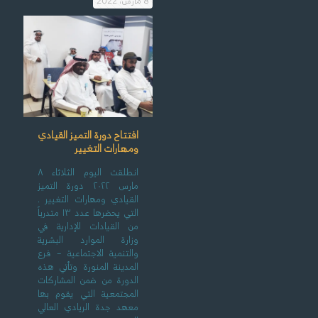
8 مارس، 2022
افتتاح دورة التميز القيادي
ومهارات التغيير
انطلقت اليوم الثلاثاء ٨
مارس ٢٠٢٢ دورة التميز
القيادي ومهارات التغيير .
التي يحضرها عدد ١٣ متدرباً
من القيادات الإدارية في
وزارة الموارد البشرية
والتنمية الاجتماعية – فرع
المدينة المنورة وتأتي هذه
الدورة من ضمن المشاركات
المجتمعية التي يقوم بها
معهد جدة الريادي العالي