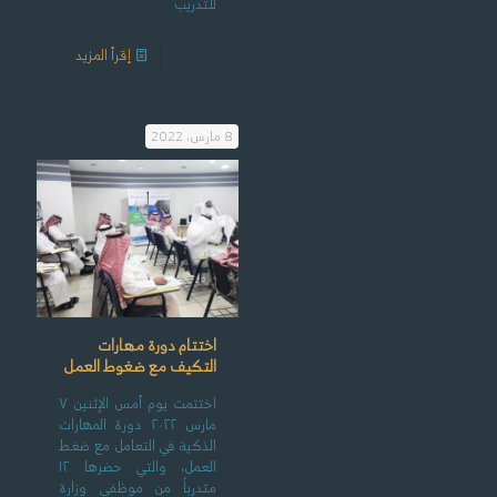
للتدريب
إقرأ المزيد
8 مارس، 2022
اختتام دورة مهارات
التكيف مع ضغوط العمل
اختتمت يوم أمس الإثنين ٧
مارس ٢٠٢٢ دورة المهارات
الذكية في التعامل مع ضغط
العمل، والتي حضرها ١٢
متدرباً من موظفي وزارة