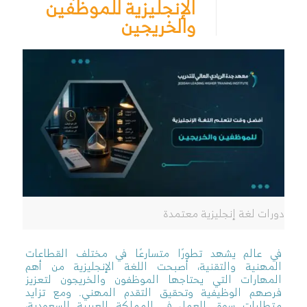
الإنجليزية للموظفين
والخريجين
دورات لغة إنجليزية معتمدة
في عالم يشهد تطورًا متسارعًا في مختلف القطاعات
المهنية والتقنية، أصبحت اللغة الإنجليزية من أهم
المهارات التي يحتاجها الموظفون والخريجون لتعزيز
فرصهم الوظيفية وتحقيق التقدم المهني. ومع تزايد
متطلبات سوق العمل في المملكة العربية السعودية،