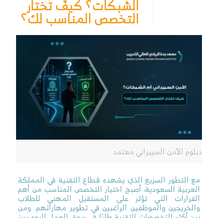
الشبكات؟ كيف تختار
التخصص المناسب لك؟
دبلوم الأمن السيبراني معتمد
مع التطور السريع الذي يشهده قطاع التقنية في المملكة
العربية السعودية، أصبح اختيار التخصص المناسب من أهم
القرارات التي تؤثر على المستقبل المهني للطلاب
والخريجين والموظفين الراغبين في تطوير مهاراتهم. ومن
بين أكثر التخصصات التقنية طلبًا في سوق العمل اليوم يبرز