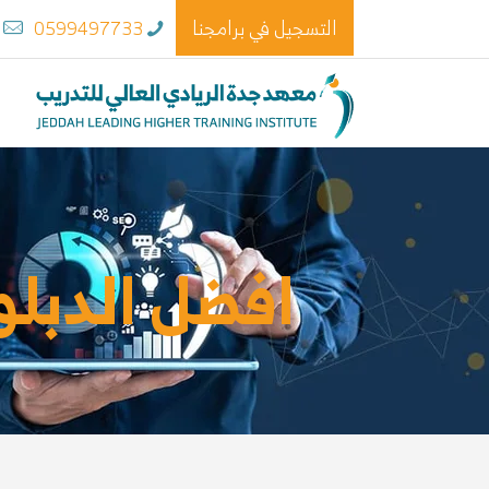
التسجيل في برامجنا
0599497733
m
افضل الدبل