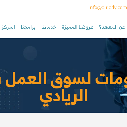
info@alriady.co
عن المعهد؟
عروضنا المميزة
خدماتنا
برامجنا
المركز ا
ومات لسوق العمل 
الريادي